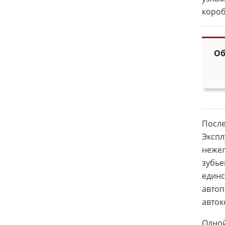
короб
Об
После
Экспл
нежел
зубье
единс
автоп
авток
Одной