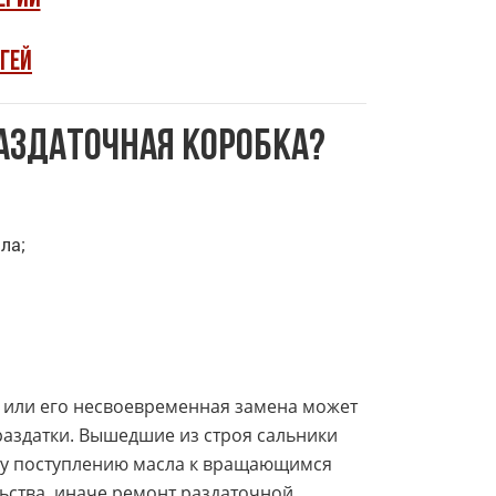
ргей
аздаточная коробка?
ла;
 или его несвоевременная замена может
аздатки. Вышедшие из строя сальники
ому поступлению масла к вращающимся
ьства, иначе ремонт раздаточной