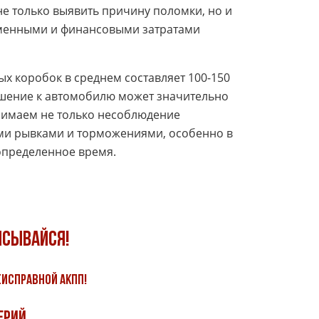
е только выявить причину поломки, но и
еменными и финансовыми затратами
х коробок в среднем составляет 100-150
ношение к автомобилю может значительно
нимаем не только несоблюдение
ими рывками и торможениями, особенно в
 определенное время.
исывайся!
еисправной АКПП!
ерий