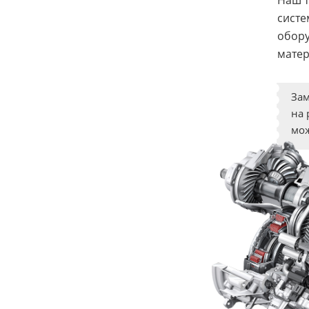
Наш т
систе
обору
матер
Зам
на 
мож