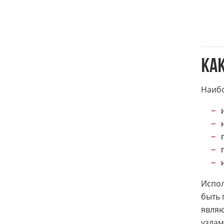
КА
Наибо
Испол
быть 
являю
узлам