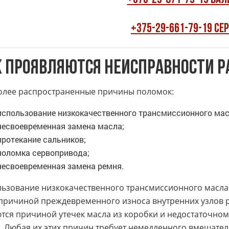
+375-29-661-79-19 Се
К ПРОЯВЛЯЮТСЯ НЕИСПРАВНОСТИ Р
лее распространенные причины поломок:
использование низкокачественного трансмиссионного мас
несвоевременная замена масла;
протекание сальников;
поломка сервопривода;
несвоевременная замена ремня.
ьзование низкокачественного трансмиссионного масла
причиной преждевременного износа внутренних узлов р
тся причиной утечек масла из коробки и недостаточн
. Любая их этих причин требует немедленного вмешател