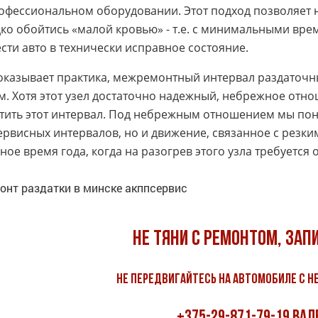
офессиональном оборудовании. Этот подход позволяет н
ко обойтись «малой кровью» - т.е. с минимальными вр
сти авто в технически исправное состояние.
оказывает практика, межремонтный интервал раздаточны
км. Хотя этот узел достаточно надежный, небрежное от
тить этот интервал. Под небрежным отношением мы по
рвисных интервалов, но и движение, связанное с резк
ное время года, когда на разогрев этого узла требуется
Не тяни с ремонтом, зап
Не передвигайтесь на автомобиле с н
+375-29-871-79-19 Вал