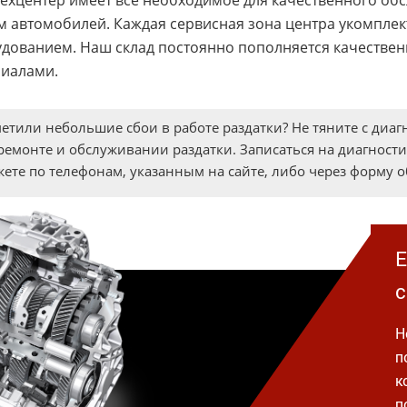
ехцентер имеет все необходимое для качественного об
м автомобилей. Каждая сервисная зона центра укомпл
дованием. Наш склад постоянно пополняется качестве
иалами.
етили небольшие сбои в работе раздатки? Не тяните с диа
ремонте и обслуживании раздатки. Записаться на диагност
ете по телефонам, указанным на сайте, либо через форму о
Е
с
Н
п
к
п