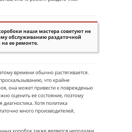
коробоки наши мастера советуют не
скому обслуживанию раздаточной
на ее ремонте.
 этому времени обычно растягивается.
 проскальзыванию, что крайне
роя, она может привести к поврежденью
ожно оценить ее состояние, поэтому
 диагностика. Хотя политика
статочно много производителей,
чных коробок также является неполадки