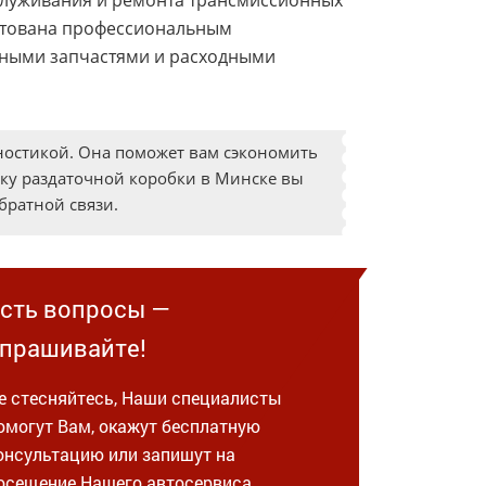
служивания и ремонта трансмиссионных
ектована профессиональным
нными запчастями и расходными
гностикой. Она поможет вам сэкономить
ику раздаточной коробки в Минске вы
братной связи.
сть вопросы —
прашивайте!
е стесняйтесь, Наши специалисты
омогут Вам, окажут бесплатную
онсультацию или запишут на
осещение Нашего автосервиса.