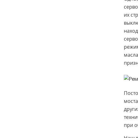
серво
их ст
выклю
наход
серво
режим
масла
призн
Посто
моста
други
техни
при о