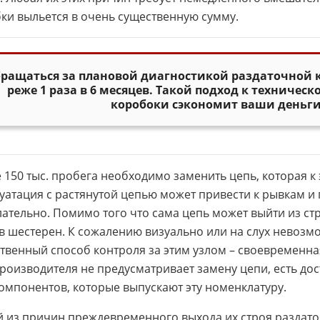
ки выльется в очень существенную сумму.
ращаться за плановой диагностикой раздаточной 
реже 1 раза в 6 месяцев. Такой подход к техниче
коробоки сэкономит ваши деньги 
 150 тыс. пробега необходимо заменить цепь, которая к
уатация с растянутой цепью может привести к рывкам и
ательно. Помимо того что сама цепь может выйти из ст
в шестерен. К сожалению визуально или на слух невозм
твенный способ контроля за этим узлом – своевременная
роизводителя не предусматривает замену цепи, есть до
омпонентов, которые выпускают эту номенклатуру.
 из причин преждевременного выхода их строя раздато