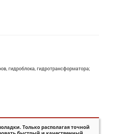
оров, гидроблока, гидротрансформатора;
поладки. Только располагая точной
ировать быстрый и качественный