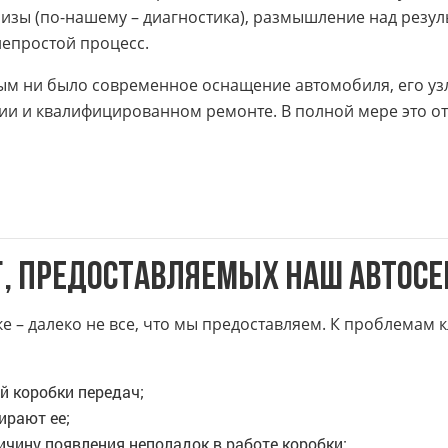
лизы (по-нашему – диагностика), размышление над резул
непростой процесс.
м ни было современное оснащение автомобиля, его узл
 и квалифицированном ремонте. В полной мере это отно
г, предоставляемых наш автос
– далеко не все, что мы предоставляем. К проблемам 
й коробки передач;
ирают ее;
чину появления неполадок в работе коробки;