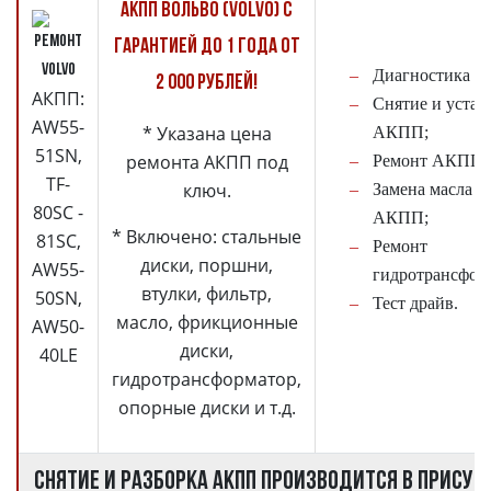
АКПП Вольво (Volvo) с
гарантией до 1 года от
Диагностика 
2 000 рублей!
АКПП:
Снятие и устан
AW55-
* Указана цена
АКПП;
51SN,
ремонта АКПП под
Ремонт АКПП;
TF-
ключ.
Замена масла в
80SC -
АКПП;
* Включено: стальные
81SC,
Ремонт
диски, поршни,
AW55-
гидротрансфор
втулки, фильтр,
50SN,
Тест драйв.
масло, фрикционные
AW50-
диски,
40LE
гидротрансформатор,
опорные диски и т.д.
Снятие и разборка АКПП производится в присут