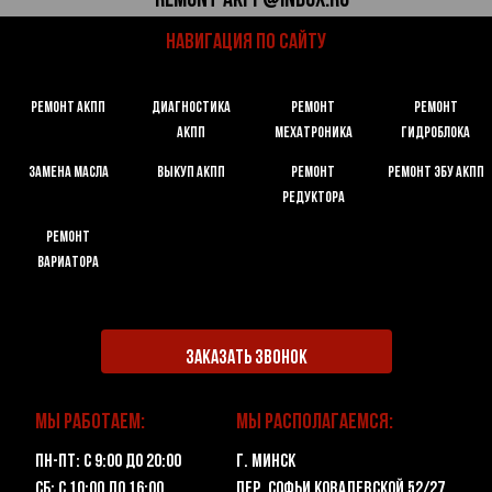
remont-akpp@inbox.ru
НАВИГАЦИЯ ПО САЙТУ
РЕМОНТ АКПП
ДИАГНОСТИКА
РЕМОНТ
РЕМОНТ
АКПП
МЕХАТРОНИКА
ГИДРОБЛОКА
ЗАМЕНА МАСЛА
ВЫКУП АКПП
РЕМОНТ
РЕМОНТ ЭБУ АКПП
РЕДУКТОРА
РЕМОНТ
ВАРИАТОРА
ЗАКАЗАТЬ ЗВОНОК
Мы работаем:
Мы располагаемся:
Пн-Пт: с 9:00 до 20:00
г. Минск
Сб: с 10:00 до 16:00
пер. Софьи Ковалевской 52/27