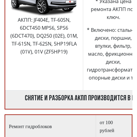
* Указана цена
ремонта АКПП под
ключ.
АКПП: JF404E, TF-60SN,
6DCT450 MPS6, SPS6
* Включено: стальн
(6DCT470), DQ250 (02E), 01M,
диски, поршни,
TF-61SN, TF-62SN, 5HP19FLA
втулки, фильтр,
(01V), 01V (ZF5HP19)
масло, фрикционны
диски,
гидротрансформатор
опорные диски и т.д
Снятие и разборка АКПП производится в п
от 100
Ремонт гидроблоков
рублей